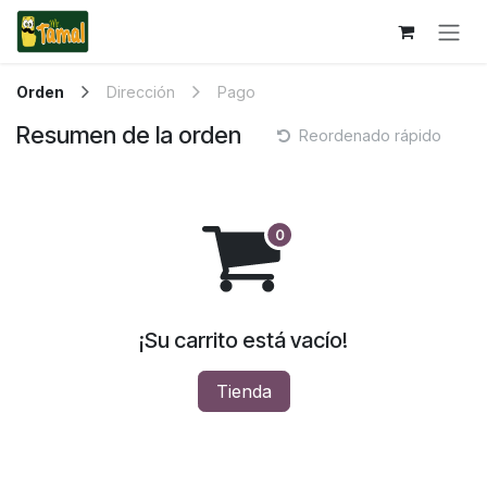
Ir al contenido
Orden
Dirección
Pago
Resumen de la orden
Reordenado rápido
¡Su carrito está vacío!
Tienda