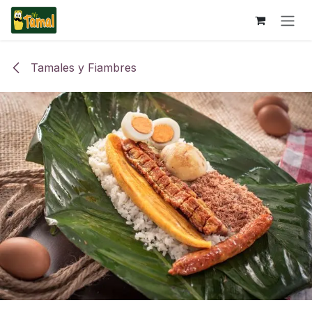
Ir al contenido
Tamales y Fiambres